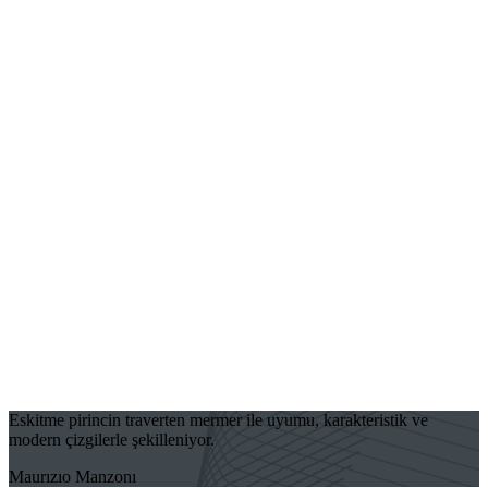
Eskitme pirincin traverten mermer ile uyumu, karakteristik ve
modern çizgilerle şekilleniyor.
Maurızıo Manzonı