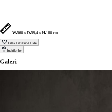
W.
560 x
D.
59,4 x
H.
180 cm
Dilek Listesine Ekle
İndirilenler
Galeri