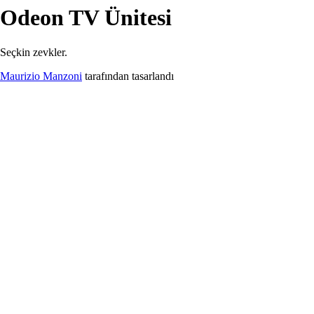
Odeon
TV Ünitesi
İndirilenler
Odeon
TV Ünitesi
Seçkin zevkler.
Maurizio Manzoni
tarafından tasarlandı
Odeon TV Unit.pdf
108.25 kB
İndir