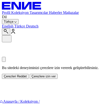
Profil
Koleksiyon
Tasarımcılar
Haberler
Mağazalar
Dil
Türkçe
English
Türkçe
Deutsch
Bu sitedeki deneyiminizi çerezlere izin vererek geliştirebilirsiniz.
Çerezleri Reddet
Çerezlere izin ver
Paylaş
Anasayfa
/
Koleksiyon
/
Facebook
Twitter
Pinterest
E-mail