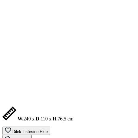
W.
240 x
D.
110 x
H.
76,5 cm
Dilek Listesine Ekle