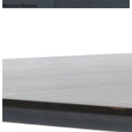
Maurızıo Manzonı