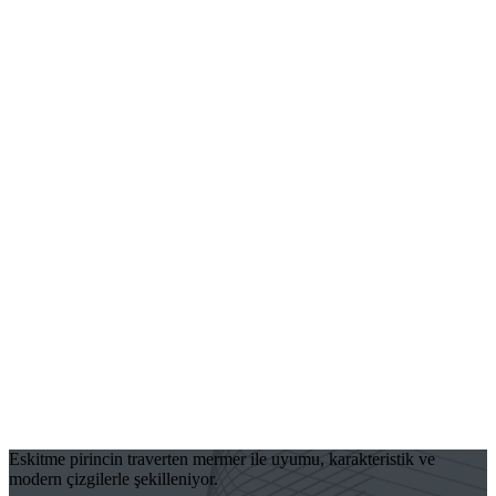
Eskitme pirincin traverten mermer ile uyumu, karakteristik ve
modern çizgilerle şekilleniyor.