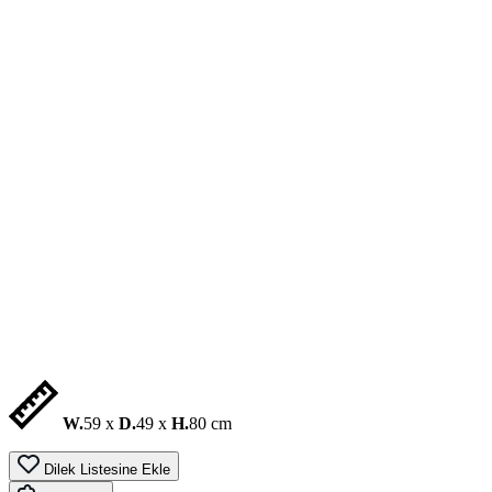
W.
59 x
D.
49 x
H.
80 cm
Dilek Listesine Ekle