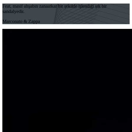
Feat, masif ahşabın zanaatkar bir şekilde işlendiği şık bir
sandalyedir.
Marconato & Zappa