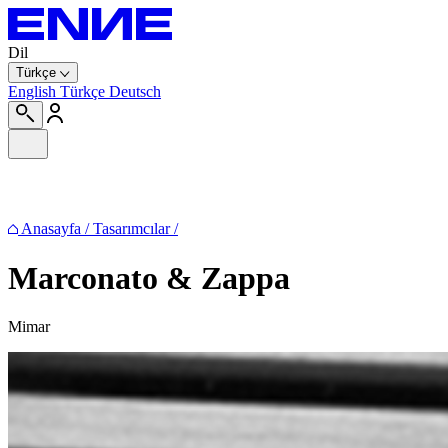
Dil
Türkçe
English
Türkçe
Deutsch
Anasayfa
/
Tasarımcılar
/
Marconato & Zappa
Mimar