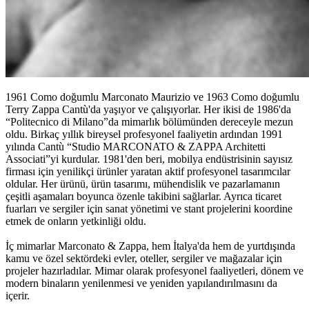
1961 Como doğumlu Marconato Maurizio ve 1963 Como doğumlu
Terry Zappa Cantù'da yaşıyor ve çalışıyorlar. Her ikisi de 1986'da
“Politecnico di Milano”da mimarlık bölümünden dereceyle mezun
oldu. Birkaç yıllık bireysel profesyonel faaliyetin ardından 1991
yılında Cantù “Studio MARCONATO & ZAPPA Architetti
Associati”yi kurdular. 1981'den beri, mobilya endüstrisinin sayısız
firması için yenilikçi ürünler yaratan aktif profesyonel tasarımcılar
oldular. Her ürünü, ürün tasarımı, mühendislik ve pazarlamanın
çeşitli aşamaları boyunca özenle takibini sağlarlar. Ayrıca ticaret
fuarları ve sergiler için sanat yönetimi ve stant projelerini koordine
etmek de onların yetkinliği oldu.
İç mimarlar Marconato & Zappa, hem İtalya'da hem de yurtdışında
kamu ve özel sektördeki evler, oteller, sergiler ve mağazalar için
projeler hazırladılar. Mimar olarak profesyonel faaliyetleri, dönem ve
modern binaların yenilenmesi ve yeniden yapılandırılmasını da
içerir.