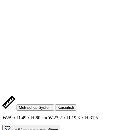
Metrisches System
Kaiserlich
W.
59 x
D.
49 x
H.
80 cm
W.
23,2''x
D.
19,3''x
H.
31,5''
zur Wunschliste hinzufügen