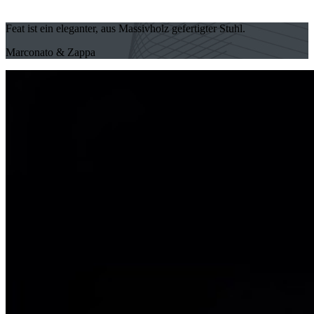
Feat ist ein eleganter, aus Massivholz gefertigter Stuhl.
Marconato & Zappa