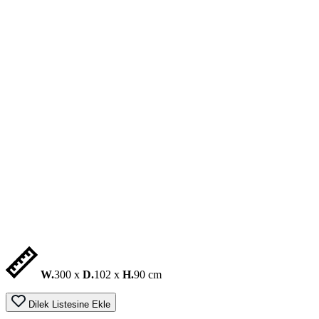
W.
300 x
D.
102 x
H.
90 cm
Dilek Listesine Ekle