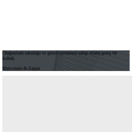
Olağanüstü rahatlığa ve güzel ayrıntılara sahip ekstra geniş bir
koltuk.
Marconato & Zappa