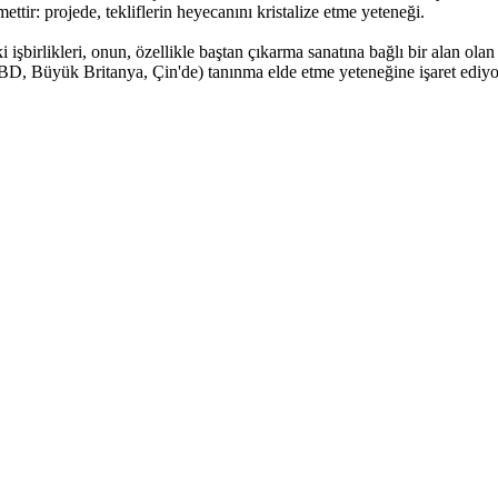
zmettir: projede, tekliflerin heyecanını kristalize etme yeteneği.
irlikleri, onun, özellikle baştan çıkarma sanatına bağlı bir alan olan W
BD, Büyük Britanya, Çin'de) tanınma elde etme yeteneğine işaret ediyor.