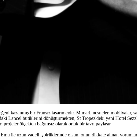
 beğeni kazanmış bir Fransız tasarımcıdır. Mimari, nesneler, mobilyalar, 
lanındaki Lancel butiklerini dönüştürmekten, St Tropez'deki yeni Hotel S
: projeler ölçekten bağımsız olarak ortak bir tavrı paylaşır.
e Emu ile uzun vadeli işbirliklerinde olsun, onun dikkate alınan yorumları