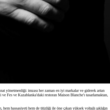
sanat yönetmenliği: imzası her zaman en iyi markalar ve giderek artan
ezz'i ve Fes ve Kazablanka'daki restoran Maison Blanche'ı tasarlamaktan,
, hem hassasiyeti hem de titizliği ile öne çıkan yüksek voltajlı şıklığın