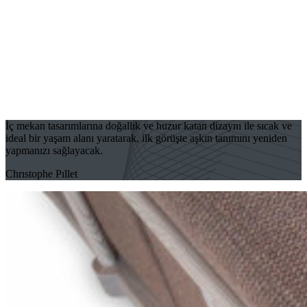
İç mekan tasarımlarına doğallık ve huzur katan dizaynı ile sıcak ve
ideal bir yaşam alanı yaratarak, ilk görüşte aşkın tanımını yeniden
yapmanızı sağlayacak.
Chrıstophe Pıllet