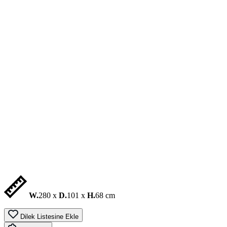
W.
280 x
D.
101 x
H.
68 cm
Dilek Listesine Ekle