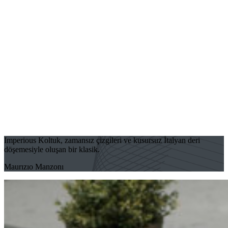
Imperious Koltuk, zamansız çizgileri ve kusursuz İtalyan deri
döşemesiyle oluşan bir klasik.
Maurızıo Manzonı