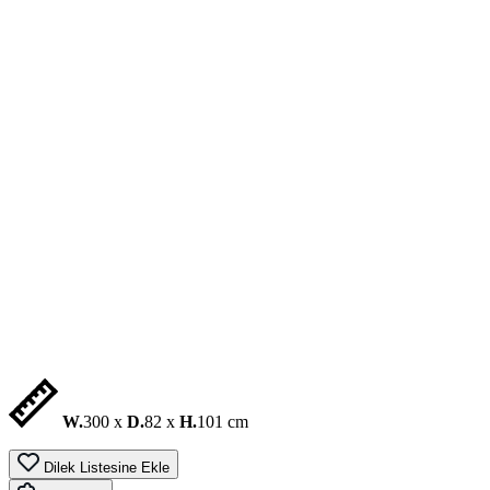
W.
300 x
D.
82 x
H.
101 cm
Dilek Listesine Ekle