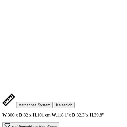
Metrisches System
Kaiserlich
W.
300 x
D.
82 x
H.
101 cm
W.
118,1''x
D.
32,3''x
H.
39,8''
zur Wunschliste hinzufügen