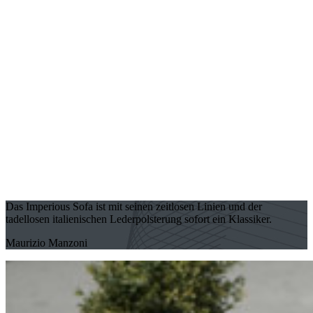
Das Imperious Sofa ist mit seinen zeitlosen Linien und der
tadellosen italienischen Lederpolsterung sofort ein Klassiker.
Maurizio Manzoni