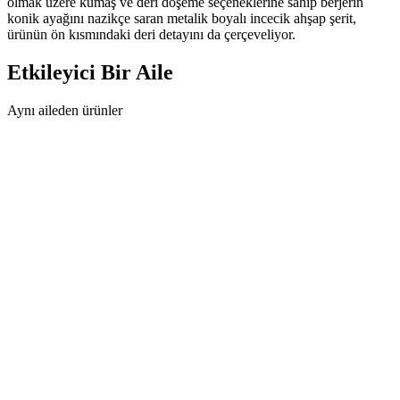
olmak üzere kumaş ve deri döşeme seçeneklerine sahip berjerin
konik ayağını nazikçe saran metalik boyalı incecik ahşap şerit,
ürünün ön kısmındaki deri detayını da çerçeveliyor.
Etkileyici
Bir Aile
Aynı aileden ürünler