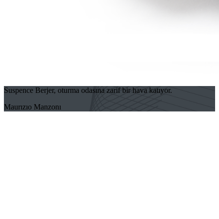
Suspence Berjer, oturma odasına zarif bir hava katıyor.
Maurızıo Manzonı