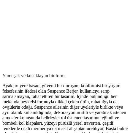
Yumuşak ve kucaklayan bir form.
Ayakları yere basan, güvenli bir duruşun, konformist bir yaşam
felsefesinin ifadesi olan Suspence Berjer, kullanıcıyı sarıp
sarmalamayan, rahat ettiren bir tasarım. İçinde bulunduğu her
mekânda heykelsi formuyla dikkat çeken ürün, rahatlığıyla da
övgülerin odağı. Suspence ailesinin diğer üyeleriyle birlikte veya
ayrı olarak kullanıldığında, dekorasyonun stili ve yaratmak istenen
atmosfer konusunda belirleyici rol üstlenen tasarımın eğimli ve
bombeli kol klapaları, yüzeyi pürüzlü yerel traverten, çeşitli
renklerde cilalı mermer ya da masif ahşaptan üretiliyor. Başta bukle