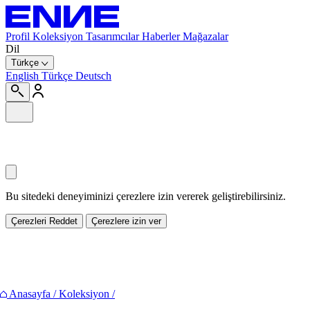
Profil
Koleksiyon
Tasarımcılar
Haberler
Mağazalar
Dil
Türkçe
English
Türkçe
Deutsch
Bu sitedeki deneyiminizi çerezlere izin vererek geliştirebilirsiniz.
Çerezleri Reddet
Çerezlere izin ver
Paylaş
Anasayfa
/
Koleksiyon
/
Facebook
Twitter
Pinterest
E-mail