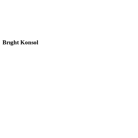
Brıght
Konsol