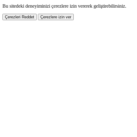
Bu sitedeki deneyiminizi çerezlere izin vererek geliştirebilirsiniz.
Çerezleri Reddet
Çerezlere izin ver
Paylaş
Facebook
Twitter
Pinterest
E-mail