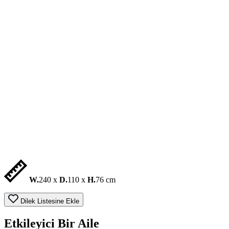
W.
240 x
D.
110 x
H.
76 cm
Dilek Listesine Ekle
Etkileyici
Bir Aile