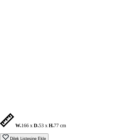
W.
166 x
D.
53 x
H.
77 cm
Dilek Listesine Ekle