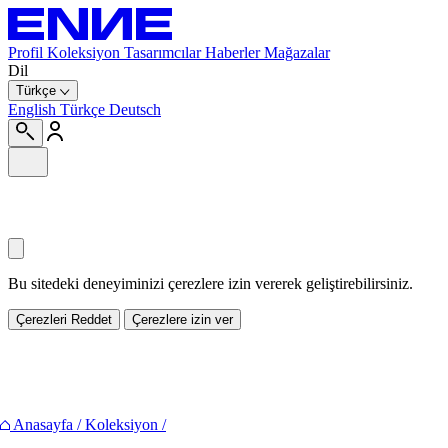
Profil
Koleksiyon
Tasarımcılar
Haberler
Mağazalar
Dil
Türkçe
English
Türkçe
Deutsch
Bu sitedeki deneyiminizi çerezlere izin vererek geliştirebilirsiniz.
Çerezleri Reddet
Çerezlere izin ver
Paylaş
Anasayfa
/
Koleksiyon
/
Facebook
Twitter
Pinterest
E-mail