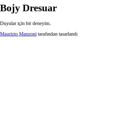
Bojy
Dresuar
İndirilenler
Bojy
Dresuar
Duyular için bir deneyim.
Maurizio Manzoni
tarafından tasarlandı
Bojy Dresser.pdf
99.74 kB
İndir