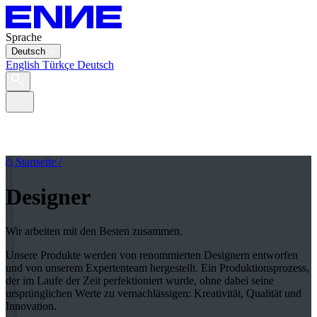
Sprache
Deutsch
English
Türkçe
Deutsch
Startseite
/
Designer
Wir arbeiten mit den Besten zusammen.
Unsere Produkte werden von renommierten Designern entworfen
und von unserem Expertenteam hergestellt. Ein Produktionsprozess,
der im Laufe der Zeit perfektioniert wurde, ohne dabei seine
ursprünglichen Werte zu vernachlässigen: Kreativität, Qualität und
Innovation.