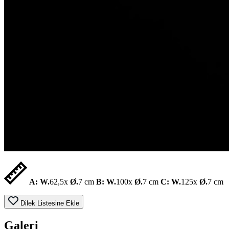
A: W.
62,5x
Ø.
7 cm
B: W.
100x
Ø.
7 cm
C: W.
125x
Ø.
7 cm
Dilek Listesine Ekle
Galeri