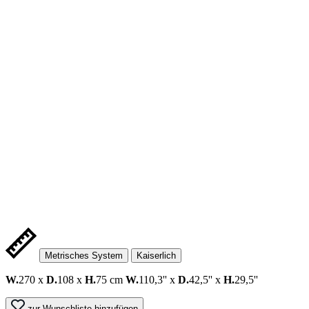
Metrisches System
Kaiserlich
W.
270 x
D.
108 x
H.
75 cm
W.
110,3'' x
D.
42,5'' x
H.
29,5''
zur Wunschliste hinzufügen