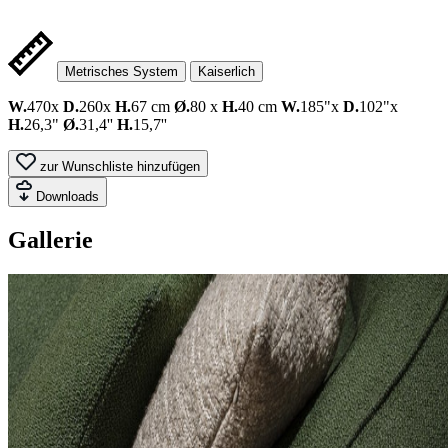
Metrisches System
Kaiserlich
W.
470x
D.
260x
H.
67 cm
Ø.
80 x
H.
40 cm
W.
185"x
D.
102"x
H.
26,3"
Ø.
31,4''
H.
15,7''
zur Wunschliste hinzufügen
Downloads
Gallerie