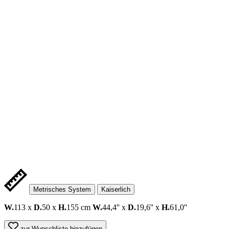
Metrisches System
Kaiserlich
W.
113 x
D.
50 x
H.
155 cm
W.
44,4'' x
D.
19,6'' x
H.
61,0''
zur Wunschliste hinzufügen