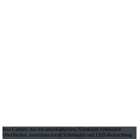
Inca Cabinet, das mit amerikanischem Nussbaum verkleidete
Oberflächen, travertinlackierte Schubladen und LED-Beleuchtung