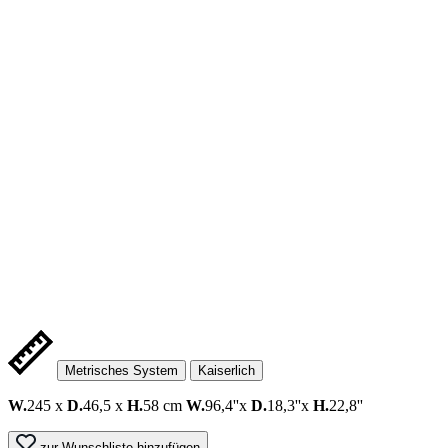
Metrisches System
Kaiserlich
W.
245 x
D.
46,5 x
H.
58 cm
W.
96,4''x
D.
18,3''x
H.
22,8''
zur Wunschliste hinzufügen