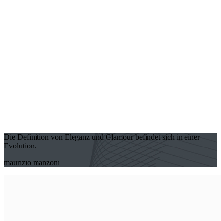
Die Definition von Eleganz und Glamour befindet sich in einer
Evolution.
maurızıo manzonı