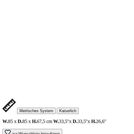
Metrisches System
Kaiserlich
W.
85 x
D.
85 x
H.
67,5 cm
W.
33,5''x
D.
33,5''x
H.
26,6''
zur Wunschliste hinzufügen